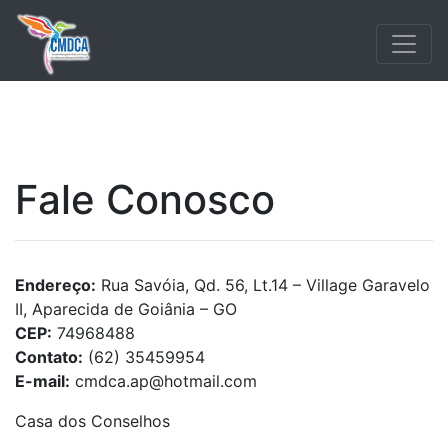
Fale Conosco
Endereço:
Rua Savóia, Qd. 56, Lt.14 – Village Garavelo
II, Aparecida de Goiânia – GO
CEP:
74968488
Contato:
(62) 35459954
E-mail:
cmdca.ap@hotmail.com
Casa dos Conselhos