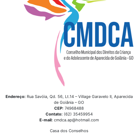
Endereço:
Rua Savóia, Qd. 56, Lt.14 – Village Garavelo II, Aparecida
de Goiânia – GO
CEP:
74968488
Contato:
(62) 35459954
E-mail:
cmdca.ap@hotmail.com
Casa dos Conselhos