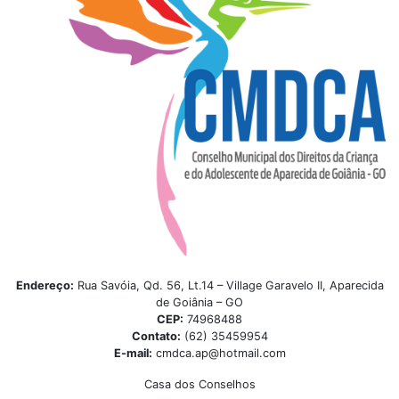
Endereço:
Rua Savóia, Qd. 56, Lt.14 – Village Garavelo II, Aparecida
de Goiânia – GO
CEP:
74968488
Contato:
(62) 35459954
E-mail:
cmdca.ap@hotmail.com
Casa dos Conselhos